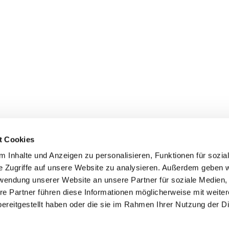
t Cookies
 Inhalte und Anzeigen zu personalisieren, Funktionen für sozia
Kontakt
I
e Zugriffe auf unsere Website zu analysieren. Außerdem geben w
rwendung unserer Website an unsere Partner für soziale Medien
Telefon:
02802 9482901
re Partner führen diese Informationen möglicherweise mit weite
I
Telefax: 02802 9482558
ereitgestellt haben oder die sie im Rahmen Ihrer Nutzung der D
Da
Mobil:
01520 9059594
E-Mail:
hajdari.geruestbau@gmx.de